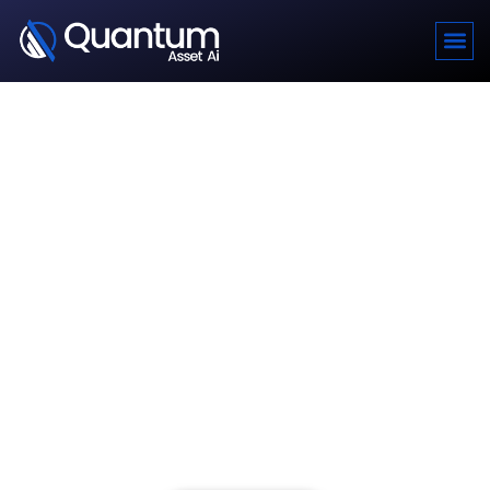
弊社をお選びいただきありが
とうございます
ご参加いただき、大変嬉しく思います。最高のサービスを
提供するために、お電話がつながりやすい環境をご用意く
ださい。詳細をお知らせしたり、ご登録の詳細についてご
相談させていただく場合があります。ご安心ください。す
ぐにご連絡し、ご質問やご懸念事項にお答えします。ご参
加を心よりお待ちしており、素晴らしい体験をしていただ
けるよう尽力して​​います。ご登録いただき、誠にありがと
うございます。また、すぐにご連絡できることを楽しみに
しています。